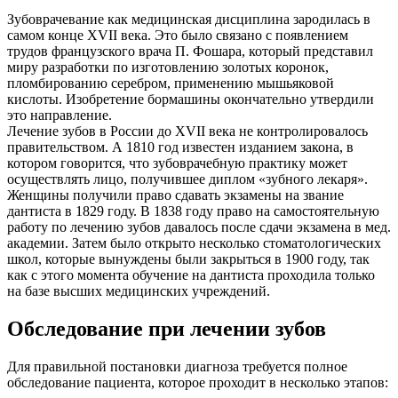
Зубоврачевание как медицинская дисциплина зародилась в
самом конце XVII века. Это было связано с появлением
трудов французского врача П. Фошара, который представил
миру разработки по изготовлению золотых коронок,
пломбированию серебром, применению мышьяковой
кислоты. Изобретение бормашины окончательно утвердили
это направление.
Лечение зубов в России до XVII века не контролировалось
правительством. А 1810 год известен изданием закона, в
котором говорится, что зубоврачебную практику может
осуществлять лицо, получившее диплом «зубного лекаря».
Женщины получили право сдавать экзамены на звание
дантиста в 1829 году. В 1838 году право на самостоятельную
работу по лечению зубов давалось после сдачи экзамена в мед.
академии. Затем было открыто несколько стоматологических
школ, которые вынуждены были закрыться в 1900 году, так
как с этого момента обучение на дантиста проходила только
на базе высших медицинских учреждений.
Обследование при лечении зубов
Для правильной постановки диагноза требуется полное
обследование пациента, которое проходит в несколько этапов: