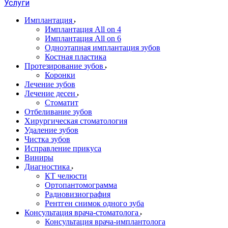
Услуги
Имплантация
Имплантация All on 4
Имплантация All on 6
Одноэтапная имплантация зубов
Костная пластика
Протезирование зубов
Коронки
Лечение зубов
Лечение десен
Стоматит
Отбеливание зубов
Хирургическая стоматология
Удаление зубов
Чистка зубов
Исправление прикуса
Виниры
Диагностика
КТ челюсти
Ортопантомограмма
Радиовизиография
Рентген снимок одного зуба
Консультация врача-стоматолога
Консультация врача-имплантолога