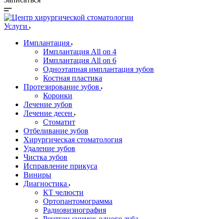
Услуги
Имплантация
Имплантация All on 4
Имплантация All on 6
Одноэтапная имплантация зубов
Костная пластика
Протезирование зубов
Коронки
Лечение зубов
Лечение десен
Стоматит
Отбеливание зубов
Хирургическая стоматология
Удаление зубов
Чистка зубов
Исправление прикуса
Виниры
Диагностика
КТ челюсти
Ортопантомограмма
Радиовизиография
Рентген снимок одного зуба