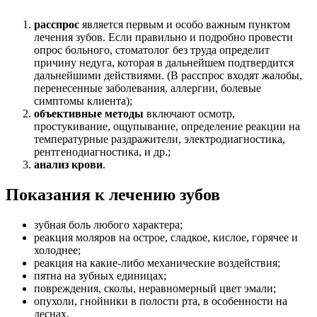
расспрос
является первым и особо важным пунктом
лечения зубов. Если правильно и подробно провести
опрос больного, стоматолог без труда определит
причину недуга, которая в дальнейшем подтвердится
дальнейшими действиями. (В расспрос входят жалобы,
перенесенные заболевания, аллергии, болевые
симптомы клиента);
объективные методы
включают осмотр,
простукивание, ощупывание, определение реакции на
температурные раздражители, электродиагностика,
рентгенодиагностика, и др.;
анализ крови
.
Показания к лечению зубов
зубная боль любого характера;
реакция моляров на острое, сладкое, кислое, горячее и
холоднее;
реакция на какие-либо механические воздействия;
пятна на зубных единицах;
повреждения, сколы, неравномерный цвет эмали;
опухоли, гнойники в полости рта, в особенности на
деснах.