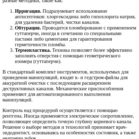
разные методики, такие как:
Ирригация.
Подразумевает использование
антисептиков: хлоргексидина либо гипохлорита натрия,
для удаления бактерий, чистки каналов.
Обтурация.
Проводится пломбирование с применением
гуттаперчи, иногда в сочетании со специальными
пастами либо цементами для гарантирования
герметичности пломбы.
Термопластика.
Техника позволяет более эффективно
заполнять отверстия с помощью геометрического
изомера (гуттаперчи).
В стандартный комплект инструментов, используемых для
проведения манипуляций, входят к- и гедстром-файлы для
аккуратной очистки с последующим расширением
деструктивных каналов. Механические приспособления
применяют для автоматизированного выполнения
манипуляций.
Контроль над процедурой осуществляется с помощью
рентгена. Иногда применяется электрическое сопротивление,
позволяющее определить точную глубину корневого канала.
Решение о выборе методов и технологий принимает врач-
эндодонтист, основываясь на особенностях состояния, а также
анатомии зубов.