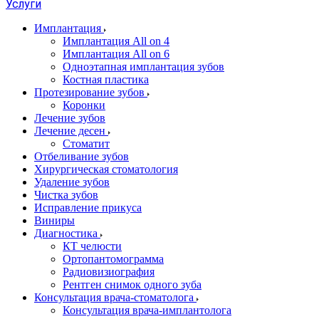
Услуги
Имплантация
Имплантация All on 4
Имплантация All on 6
Одноэтапная имплантация зубов
Костная пластика
Протезирование зубов
Коронки
Лечение зубов
Лечение десен
Стоматит
Отбеливание зубов
Хирургическая стоматология
Удаление зубов
Чистка зубов
Исправление прикуса
Виниры
Диагностика
КТ челюсти
Ортопантомограмма
Радиовизиография
Рентген снимок одного зуба
Консультация врача-стоматолога
Консультация врача-имплантолога