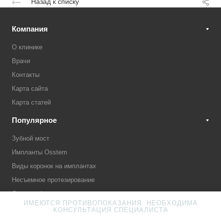
Назад к списку
Компания
О клинике
Врачи
Контакты
Карта сайта
Карта статей
Популярное
Зубной мост
Импланты Osstem
Виды коронок на имплантах
Несъемное протезирование
Лечение флюса
ИМЕЮТСЯ ПРОТИВОПОКАЗАНИЯ. НЕОБХОДИМА
Какой протез выбрать?
КОНСУЛЬТАЦИЯ СПЕЦИАЛИСТА