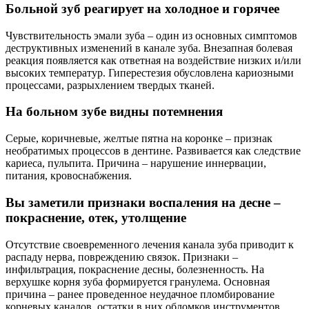
Больной зуб реагирует на холодное и горячее
Чувствительность эмали зуба – один из основных симптомов
деструктивных изменений в канале зуба. Внезапная болевая
реакция появляется как ответная на воздействие низких и/или
высоких температур. Гиперестезия обусловлена кариозными
процессами, разрыхлением твердых тканей.
На больном зубе видны потемнения
Серые, коричневые, желтые пятна на коронке – признак
необратимых процессов в дентине. Развивается как следствие
кариеса, пульпита. Причина – нарушение иннервации,
питания, кровоснабжения.
Вы заметили признаки воспаления на десне –
покраснение, отек, утолщение
Отсутствие своевременного лечения канала зуба приводит к
распаду нерва, повреждению связок. Признаки –
инфильтрация, покраснение десны, болезненность. На
верхушке корня зуба формируется гранулема. Основная
причина – ранее проведенное неудачное пломбирование
корневых каналов, остатки в них обломков инструментов.