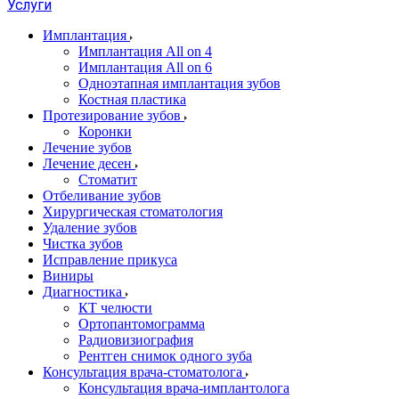
Услуги
Имплантация
Имплантация All on 4
Имплантация All on 6
Одноэтапная имплантация зубов
Костная пластика
Протезирование зубов
Коронки
Лечение зубов
Лечение десен
Стоматит
Отбеливание зубов
Хирургическая стоматология
Удаление зубов
Чистка зубов
Исправление прикуса
Виниры
Диагностика
КТ челюсти
Ортопантомограмма
Радиовизиография
Рентген снимок одного зуба
Консультация врача-стоматолога
Консультация врача-имплантолога