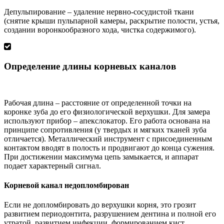
Депульпирование – удаление нервно-сосудистой ткани
(снятие крыши пульпарной камеры, раскрытие полости, устья,
создании воронкообразного хода, чистка содержимого).
Определение длины корневых каналов
Рабочая длина – расстояние от определенной точки на
коронке зуба до его физиологической верхушки. Для замера
используют прибор – апекслокатор. Его работа основана на
принципе сопротивления (у твердых и мягких тканей зуба
отличается). Металлический инструмент с присоединенным
контактом вводят в полость и продвигают до конца сужения.
При достижении максимума цепь замыкается, и аппарат
подает характерный сигнал.
Корневой канал недопломбирован
Если не допломбировать до верхушки корня, это грозит
развитием периодонтита, разрушением дентина и полной его
утратой, развитием инфекции, формированием кист.