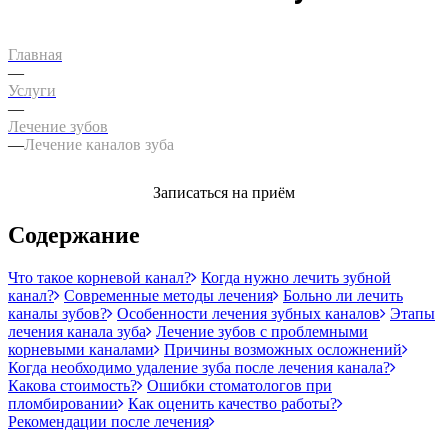
Главная
—
Услуги
—
Лечение зубов
—
Лечение каналов зуба
Записаться на приём
Содержание
Что такое корневой канал?
Когда нужно лечить зубной
канал?
Современные методы лечения
Больно ли лечить
каналы зубов?
Особенности лечения зубных каналов
Этапы
лечения канала зуба
Лечение зубов с проблемными
корневыми каналами
Причины возможных осложнений
Когда необходимо удаление зуба после лечения канала?
Какова стоимость?
Ошибки стоматологов при
пломбировании
Как оценить качество работы?
Рекомендации после лечения