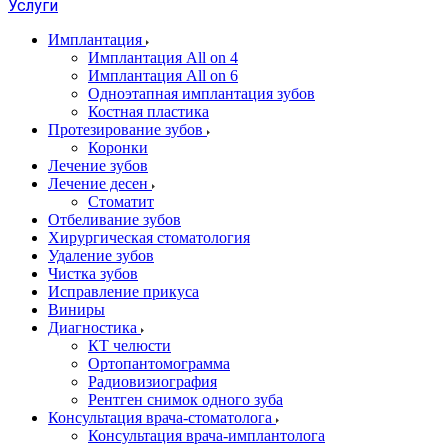
Услуги
Имплантация
Имплантация All on 4
Имплантация All on 6
Одноэтапная имплантация зубов
Костная пластика
Протезирование зубов
Коронки
Лечение зубов
Лечение десен
Стоматит
Отбеливание зубов
Хирургическая стоматология
Удаление зубов
Чистка зубов
Исправление прикуса
Виниры
Диагностика
КТ челюсти
Ортопантомограмма
Радиовизиография
Рентген снимок одного зуба
Консультация врача-стоматолога
Консультация врача-имплантолога