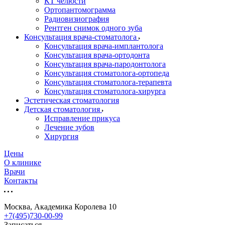
КТ челюсти
Ортопантомограмма
Радиовизиография
Рентген снимок одного зуба
Консультация врача-стоматолога
Консультация врача-имплантолога
Консультация врача-ортодонта
Консультация врача-пародонтолога
Консультация стоматолога-ортопеда
Консультация стоматолога-терапевта
Консультация стоматолога-хирурга
Эстетическая стоматология
Детская стоматология
Исправление прикуса
Лечение зубов
Хирургия
Цены
О клинике
Врачи
Контакты
Москва, Академика Королева 10
+7(495)730-00-99
Записаться