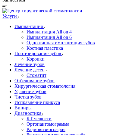
Услуги
Имплантация
Имплантация All on 4
Имплантация All on 6
Одноэтапная имплантация зубов
Костная пластика
Протезирование зубов
Коронки
Лечение зубов
Лечение десен
Стоматит
Отбеливание зубов
Хирургическая стоматология
Удаление зубов
Чистка зубов
Исправление прикуса
Виниры
Диагностика
КТ челюсти
Ортопантомограмма
Радиовизиография
Рентген снимок одного зуба