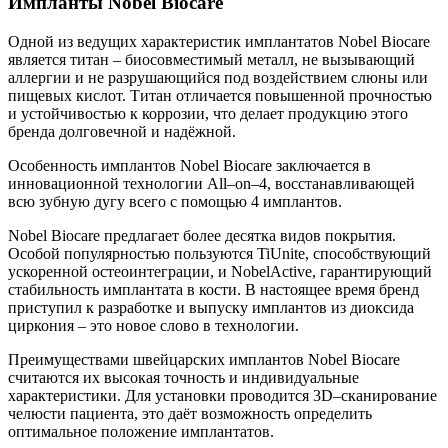
Импланты Nobel Biocare
Одной из ведущих характеристик имплантатов Nobel Biocare
является титан – биосовместимый металл, не вызывающий
аллергии и не разрушающийся под воздействием слюны или
пищевых кислот. Титан отличается повышенной прочностью
и устойчивостью к коррозии, что делает продукцию этого
бренда долговечной и надёжной.
Особенность имплантов Nobel Biocare заключается в
инновационной технологии All–on–4, восстанавливающей
всю зубную дугу всего с помощью 4 имплантов.
Nobel Biocare предлагает более десятка видов покрытия.
Особой популярностью пользуются TiUnite, способствующий
ускоренной остеоинтеграции, и NobelActive, гарантирующий
стабильность имплантата в кости. В настоящее время бренд
приступил к разработке и выпуску имплантов из диоксида
циркония – это новое слово в технологии.
Преимуществами швейцарских имплантов Nobel Biocare
считаются их высокая точность и индивидуальные
характеристики. Для установки проводится 3D–сканирование
челюсти пациента, это даёт возможность определить
оптимальное положение имплантатов.