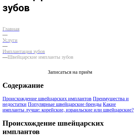
зубов
Главная
—
Услуги
—
Имплантация зубов
—
Швейцарские импланты зубов
Записаться на приём
Содержание
Происхождение швейцарских имплантов
Преимущества и
недостатки
Популярные швейцарские бренды
Какие
импланты лучше: корейские, израильские или швейцарские?
Происхождение швейцарских
имплантов