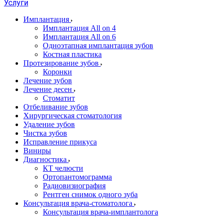
Услуги
Имплантация
Имплантация All on 4
Имплантация All on 6
Одноэтапная имплантация зубов
Костная пластика
Протезирование зубов
Коронки
Лечение зубов
Лечение десен
Стоматит
Отбеливание зубов
Хирургическая стоматология
Удаление зубов
Чистка зубов
Исправление прикуса
Виниры
Диагностика
КТ челюсти
Ортопантомограмма
Радиовизиография
Рентген снимок одного зуба
Консультация врача-стоматолога
Консультация врача-имплантолога