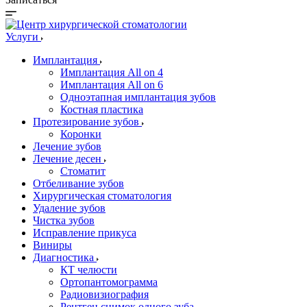
Услуги
Имплантация
Имплантация All on 4
Имплантация All on 6
Одноэтапная имплантация зубов
Костная пластика
Протезирование зубов
Коронки
Лечение зубов
Лечение десен
Стоматит
Отбеливание зубов
Хирургическая стоматология
Удаление зубов
Чистка зубов
Исправление прикуса
Виниры
Диагностика
КТ челюсти
Ортопантомограмма
Радиовизиография
Рентген снимок одного зуба