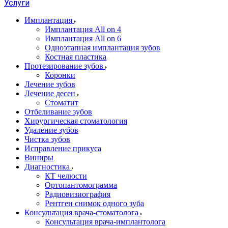
Услуги
Имплантация
Имплантация All on 4
Имплантация All on 6
Одноэтапная имплантация зубов
Костная пластика
Протезирование зубов
Коронки
Лечение зубов
Лечение десен
Стоматит
Отбеливание зубов
Хирургическая стоматология
Удаление зубов
Чистка зубов
Исправление прикуса
Виниры
Диагностика
КТ челюсти
Ортопантомограмма
Радиовизиография
Рентген снимок одного зуба
Консультация врача-стоматолога
Консультация врача-имплантолога