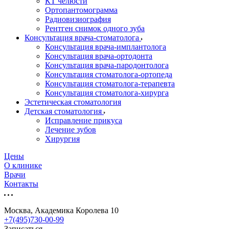
КТ челюсти
Ортопантомограмма
Радиовизиография
Рентген снимок одного зуба
Консультация врача-стоматолога
Консультация врача-имплантолога
Консультация врача-ортодонта
Консультация врача-пародонтолога
Консультация стоматолога-ортопеда
Консультация стоматолога-терапевта
Консультация стоматолога-хирурга
Эстетическая стоматология
Детская стоматология
Исправление прикуса
Лечение зубов
Хирургия
Цены
О клинике
Врачи
Контакты
Москва, Академика Королева 10
+7(495)730-00-99
Записаться